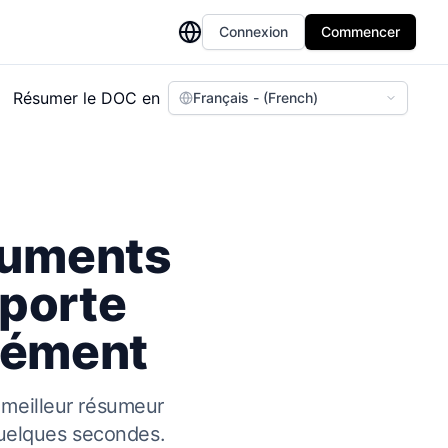
Connexion
Commencer
Résumer le DOC en
Français - (French)
cuments
porte
nément
 meilleur résumeur
quelques secondes.