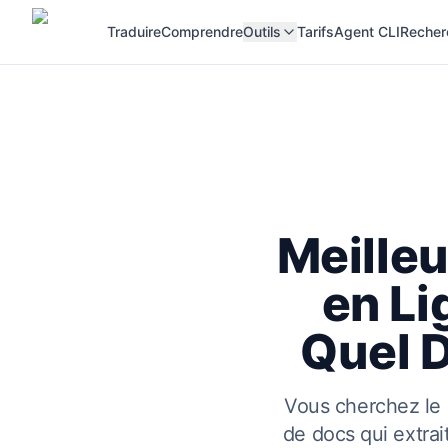
Traduire
Comprendre
Outils
Tarifs
Agent CLI
Recher
Meille
en L
Quel 
Vous cherchez le 
de docs qui extra