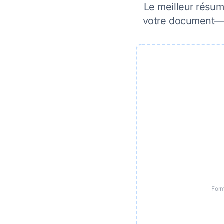
Le meilleur résu
votre document—un
Form