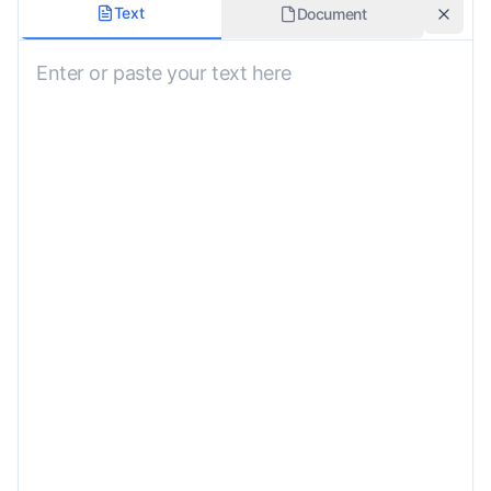
Formalité
Text
Document
Neutre
Domaine
Général
Conserver la mise en forme
Instructions personnalisées