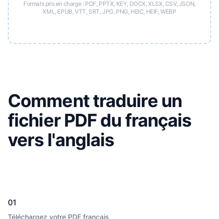
Formats pris en charge : PDF, PPTX, KEY, DOCX, XLSX, CSV, JSON,
XML, EPUB, VTT, SRT, JPG, PNG, HEIC, HEIF, WEBP
Comment traduire un
fichier PDF du français
vers l'anglais
01
Téléchargez votre PDF français