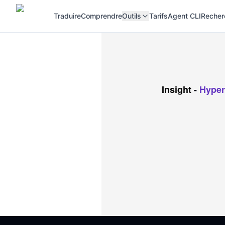
Traduire
Comprendre
Outils
Tarifs
Agent CLI
Recher
Insight
-
Hype