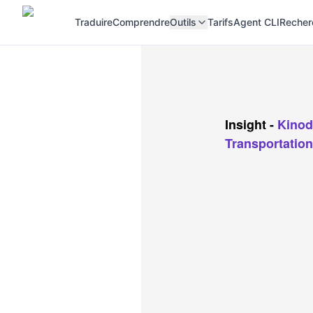
Traduire
Comprendre
Outils
Tarifs
Agent CLI
Recher
Insight
-
Kinod
Transportation