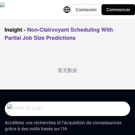
Connexion
Commencer
Insight
-
Non-Clairvoyant Scheduling With
Partial Job Size Predictions
暂无数据
Accélérez vos recherches et l'acquisition de connaissances
grâce à des outils basés sur l'IA