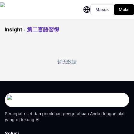
Masuk
Mulai
Insight
-
第二言語習得
暂无数据
Percepat riset dan perolehan pengetahuan Anda dengan alat
yang didukung AI
Solusi