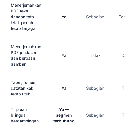
Menerjemahkan
PDF teks
dengan tata
Ya
Sebagian
Terba
letak penuh
tetap terjaga
Menerjemahkan
PDF pindaian
Ya
Tidak
Das
dan berbasis
gambar
Tabel, rumus,
catatan kaki
Ya
Sebagian
Tid
tetap utuh
Tinjauan
Ya —
bilingual
segmen
Sebagian
Tid
berdampingan
terhubung