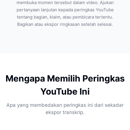
membuka momen tersebut dalam video. Ajukan
pertanyaan lanjutan kepada peringkas YouTube
tentang bagian, klaim, atau pembicara tertentu.
Bagikan atau ekspor ringkasan setelah selesai.
Mengapa Memilih Peringkas
YouTube Ini
Apa yang membedakan peringkas ini dari sekadar
ekspor transkrip.