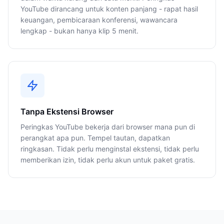
YouTube dirancang untuk konten panjang - rapat hasil
keuangan, pembicaraan konferensi, wawancara
lengkap - bukan hanya klip 5 menit.
Tanpa Ekstensi Browser
Peringkas YouTube bekerja dari browser mana pun di
perangkat apa pun. Tempel tautan, dapatkan
ringkasan. Tidak perlu menginstal ekstensi, tidak perlu
memberikan izin, tidak perlu akun untuk paket gratis.