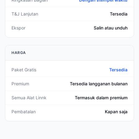
T&J Lanjutan
Tersedia
Ekspor
Salin atau unduh
HARGA
Paket Gratis
Tersedia
Premium
Tersedia langganan bulanan
Semua Alat Linnk
Termasuk dalam premium
Pembatalan
Kapan saja