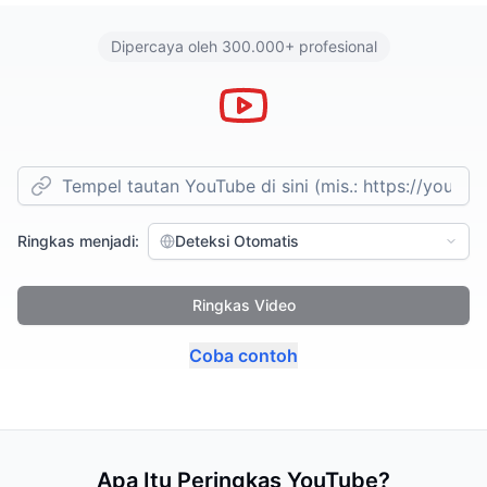
Dipercaya oleh 300.000+ profesional
Ringkas menjadi:
Deteksi Otomatis
Ringkas Video
Coba contoh
Apa Itu Peringkas YouTube?