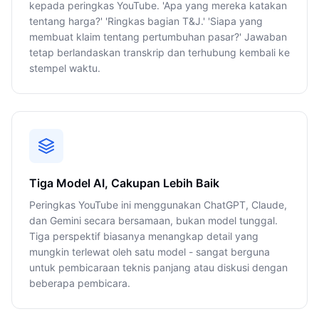
kepada peringkas YouTube. 'Apa yang mereka katakan
tentang harga?' 'Ringkas bagian T&J.' 'Siapa yang
membuat klaim tentang pertumbuhan pasar?' Jawaban
tetap berlandaskan transkrip dan terhubung kembali ke
stempel waktu.
Tiga Model AI, Cakupan Lebih Baik
Peringkas YouTube ini menggunakan ChatGPT, Claude,
dan Gemini secara bersamaan, bukan model tunggal.
Tiga perspektif biasanya menangkap detail yang
mungkin terlewat oleh satu model - sangat berguna
untuk pembicaraan teknis panjang atau diskusi dengan
beberapa pembicara.