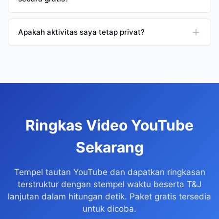
Apakah aktivitas saya tetap privat?
Ringkas Video YouTube
Sekarang
Tempel tautan YouTube dan dapatkan ringkasan
terstruktur dengan stempel waktu beserta T&J
lanjutan dalam hitungan detik. Paket gratis tersedia
untuk dicoba.