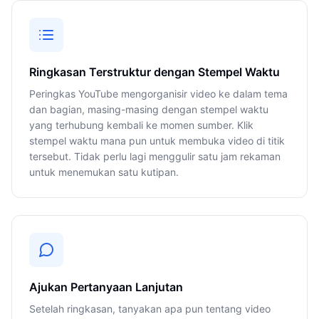
Ringkasan Terstruktur dengan Stempel Waktu
Peringkas YouTube mengorganisir video ke dalam tema
dan bagian, masing-masing dengan stempel waktu
yang terhubung kembali ke momen sumber. Klik
stempel waktu mana pun untuk membuka video di titik
tersebut. Tidak perlu lagi menggulir satu jam rekaman
untuk menemukan satu kutipan.
Ajukan Pertanyaan Lanjutan
Setelah ringkasan, tanyakan apa pun tentang video