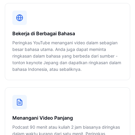
Bekerja di Berbagai Bahasa
Peringkas YouTube menangani video dalam sebagian
besar bahasa utama. Anda juga dapat meminta
ringkasan dalam bahasa yang berbeda dari sumber -
tonton keynote Jepang dan dapatkan ringkasan dalam
bahasa Indonesia, atau sebaliknya.
Menangani Video Panjang
Podcast 90 menit atau kuliah 2 jam biasanya diringkas
dalam waktu kurang dari satu menit. Peringkas