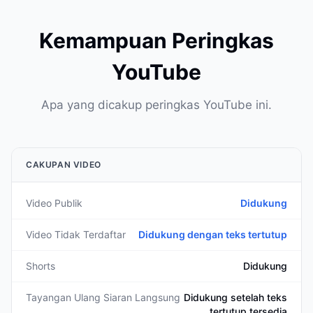
Kemampuan Peringkas
YouTube
Apa yang dicakup peringkas YouTube ini.
CAKUPAN VIDEO
Video Publik
Didukung
Video Tidak Terdaftar
Didukung dengan teks tertutup
Shorts
Didukung
Tayangan Ulang Siaran Langsung
Didukung setelah teks
tertutup tersedia