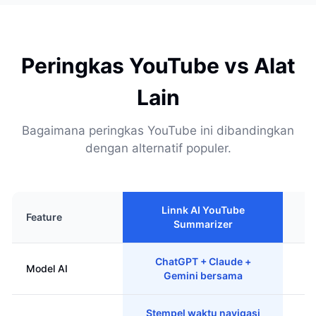
Peringkas YouTube vs Alat
Lain
Bagaimana peringkas YouTube ini dibandingkan
dengan alternatif populer.
Linnk AI YouTube
Feature
N
Summarizer
ChatGPT + Claude +
Mo
Model AI
Gemini bersama
Stempel waktu navigasi
S