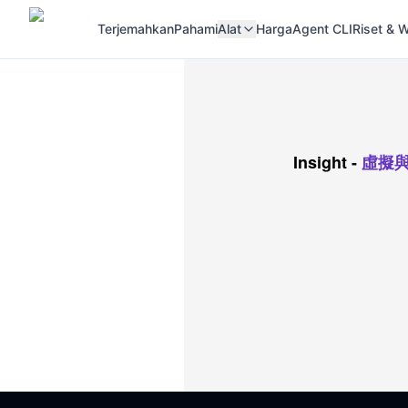
Terjemahkan
Pahami
Alat
Harga
Agent CLI
Riset &
Insight
-
虛擬