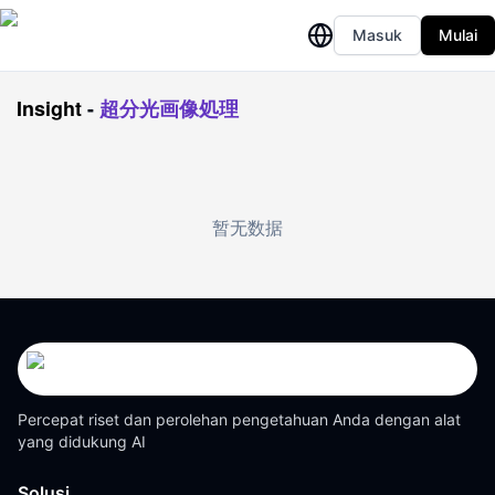
Masuk
Mulai
Insight
-
超分光画像処理
暂无数据
Percepat riset dan perolehan pengetahuan Anda dengan alat
yang didukung AI
Solusi