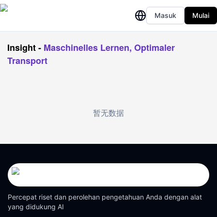
Masuk
Mulai
Insight
-
Maschinelles Lernen, Optimaler
Transport
暂无数据
Percepat riset dan perolehan pengetahuan Anda dengan alat
yang didukung AI