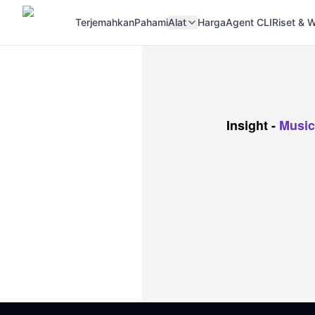
Terjemahkan
Pahami
Alat
Harga
Agent CLI
Riset &
Insight
-
Music