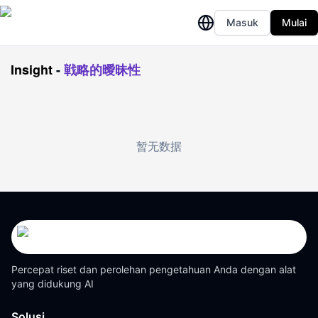
Masuk
Mulai
Insight
-
戦略的曖昧性
暂无数据
Percepat riset dan perolehan pengetahuan Anda dengan alat
yang didukung AI
Solusi