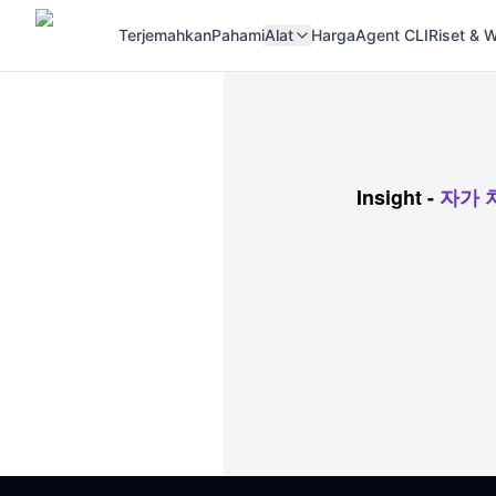
Terjemahkan
Pahami
Alat
Harga
Agent CLI
Riset &
Insight
-
자가 