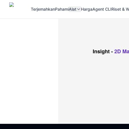
Terjemahkan
Pahami
Alat
Harga
Agent CLI
Riset &
Insight
-
2D Ma