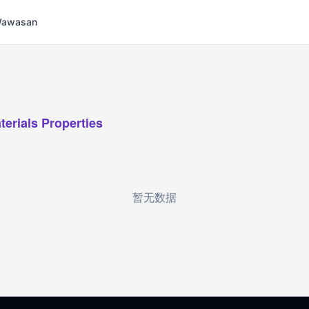
 Wawasan
terials Properties
暂无数据