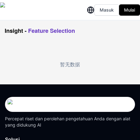
Masuk
Mulai
Insight
-
Feature Selection
暂无数据
Percepat riset dan perolehan pengetahuan Anda dengan alat
yang didukung AI
Solusi