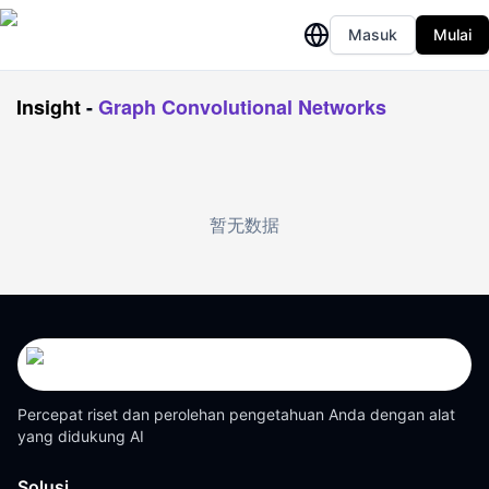
Masuk
Mulai
Insight
-
Graph Convolutional Networks
暂无数据
Percepat riset dan perolehan pengetahuan Anda dengan alat
yang didukung AI
Solusi