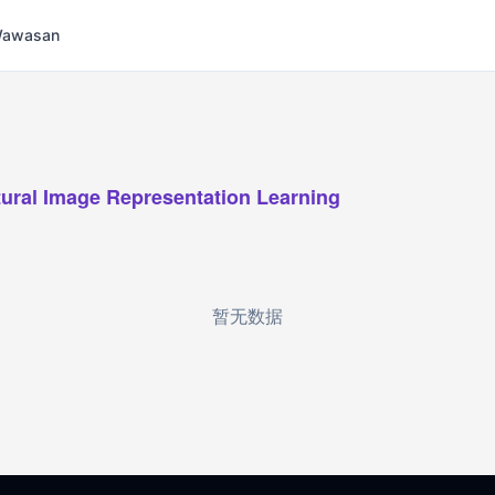
 Wawasan
tural Image Representation Learning
暂无数据