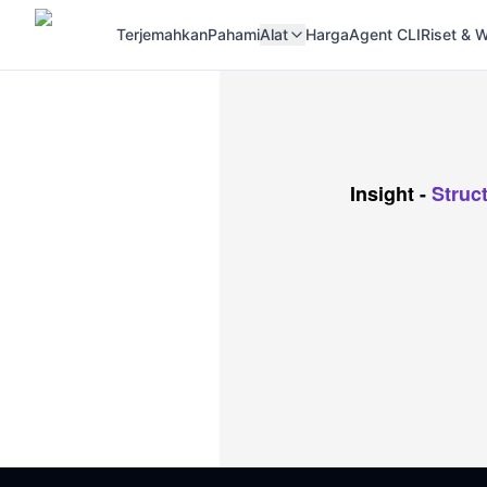
Terjemahkan
Pahami
Alat
Harga
Agent CLI
Riset &
Insight
-
Struc