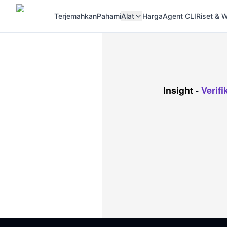
Terjemahkan
Pahami
Alat
Harga
Agent CLI
Riset &
Insight
-
Verif