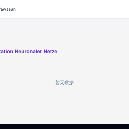
 Wawasan
ikation Neuronaler Netze
暂无数据