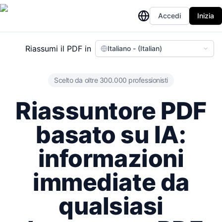
Accedi
Inizia
Riassumi il PDF in
Italiano - (Italian)
Scelto da oltre 300.000 professionisti
Riassuntore PDF
basato su IA:
informazioni
immediate da
qualsiasi