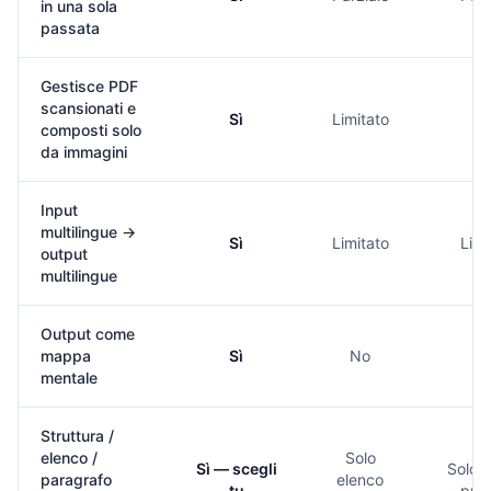
in una sola
passata
Gestisce PDF
scansionati e
Sì
Limitato
N
composti solo
da immagini
Input
multilingue →
Sì
Limitato
Limi
output
multilingue
Output come
mappa
Sì
No
N
mentale
Struttura /
elenco /
Solo
Sì — scegli
Solo 
paragrafo
elenco
tu
pun