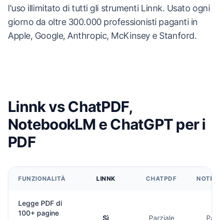
l'uso illimitato di tutti gli strumenti Linnk. Usato ogni
giorno da oltre 300.000 professionisti paganti in
Apple, Google, Anthropic, McKinsey e Stanford.
Linnk vs ChatPDF,
NotebookLM e ChatGPT per i
PDF
FUNZIONALITÀ
LINNK
CHATPDF
NOTEB
Legge PDF di
100+ pagine
Sì
Parziale
Parz