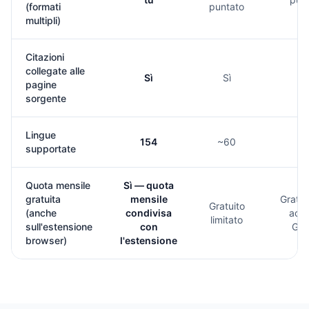
(formati
puntato
multipli)
Citazioni
collegate alle
Sì
Sì
S
pagine
sorgente
Lingue
154
~60
~
supportate
Quota mensile
Sì — quota
gratuita
mensile
Gratui
Gratuito
(anche
condivisa
acc
limitato
sull'estensione
con
Goo
browser)
l'estensione