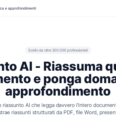
rca e approfondimenti
Scelto da oltre 300.000 professionisti
to AI - Riassuma q
ento e ponga doma
approfondimento
 riassunto AI che legga davvero l'intero documen
trae riassunti strutturati da PDF, file Word, pres