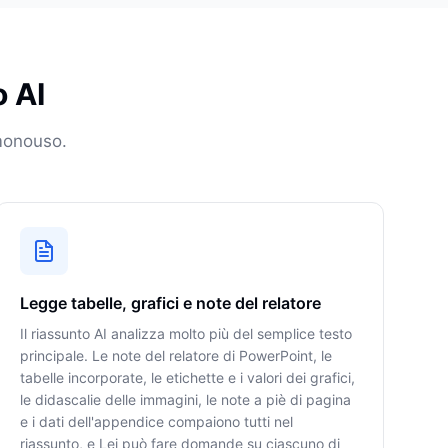
o AI
 monouso.
Legge tabelle, grafici e note del relatore
Il riassunto AI analizza molto più del semplice testo
principale. Le note del relatore di PowerPoint, le
tabelle incorporate, le etichette e i valori dei grafici,
le didascalie delle immagini, le note a piè di pagina
e i dati dell'appendice compaiono tutti nel
riassunto, e Lei può fare domande su ciascuno di