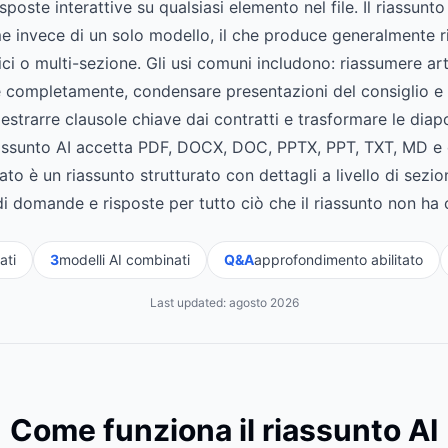
poste interattive su qualsiasi elemento nel file. Il riassunt
 invece di un solo modello, il che produce generalmente ria
ci o multi-sezione. Gli usi comuni includono: riassumere arti
 completamente, condensare presentazioni del consiglio e re
 estrarre clausole chiave dai contratti e trasformare le diapos
 riassunto AI accetta PDF, DOCX, DOC, PPTX, PPT, TXT, MD e
tato è un riassunto strutturato con dettagli a livello di sezio
i domande e risposte per tutto ciò che il riassunto non ha
ati
3
modelli AI combinati
Q&A
approfondimento abilitato
Last updated:
agosto 2026
Come funziona il riassunto AI