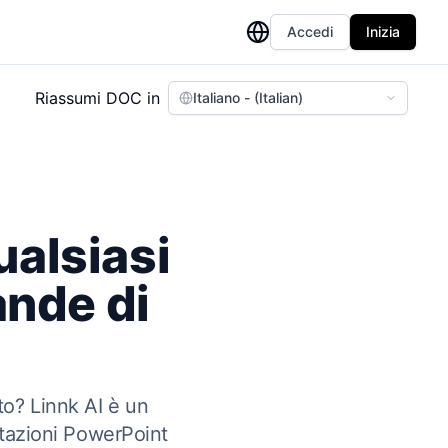
Accedi
Inizia
Riassumi DOC in
Italiano - (Italian)
ualsiasi
nde di
to? Linnk AI è un
entazioni PowerPoint