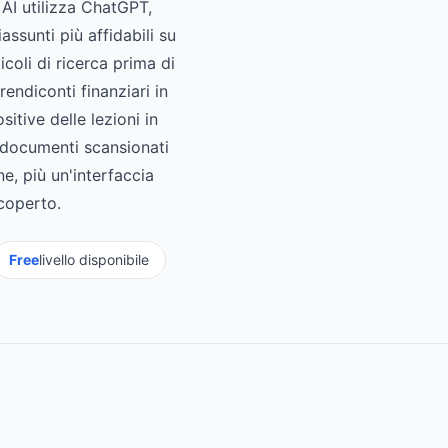
o AI utilizza ChatGPT,
ssunti più affidabili su
coli di ricerca prima di
ndiconti finanziari in
itive delle lezioni in
 documenti scansionati
ne, più un'interfaccia
 coperto.
Free
livello disponibile