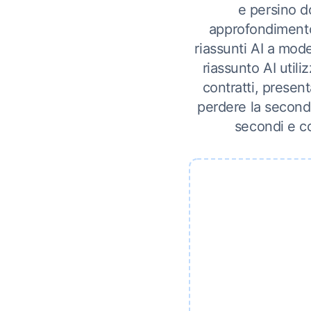
e persino d
approfondimento 
riassunti AI a mode
riassunto AI util
contratti, presen
perdere la second
secondi e co