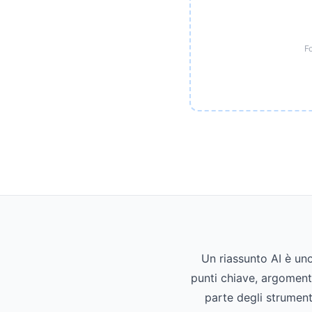
F
Un riassunto AI è un
punti chiave, argomenti
parte degli strumenti