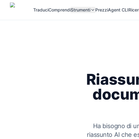
Traduci
Comprendi
Strumenti
Prezzi
Agent CLI
Rice
Riassun
docum
Ha bisogno di un
riassunto AI che es