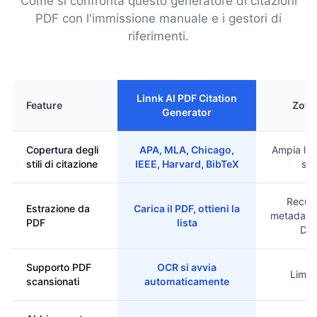
Come si confronta questo generatore di citazioni
PDF con l'immissione manuale e i gestori di
riferimenti.
Linnk AI PDF Citation
Feature
Zote
Generator
Copertura degli
APA, MLA, Chicago,
Ampia libr
stili di citazione
IEEE, Harvard, BibTeX
stili
Recup
Estrazione da
Carica il PDF, ottieni la
metadati 
PDF
lista
DO
Supporto PDF
OCR si avvia
Limit
scansionati
automaticamente