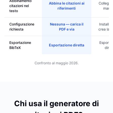
Abbinamento
Abbina le citazioni ai
Collega
citazioni nel
riferimenti
manua
testo
Configurazione
Nessuna — carica il
Installa 
richiesta
PDF e via
crea la li
Esportazione
Esporta
Esportazione diretta
BibTeX
diret
Confronto al maggio 2026.
Chi usa il generatore di