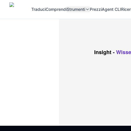
Traduci
Comprendi
Strumenti
Prezzi
Agent CLI
Rice
Insight
-
Wisse