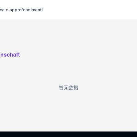
rca e approfondimenti
nschaft
暂无数据