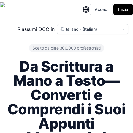
Accedi
Inizia
Riassumi DOC in
Italiano - (Italian)
Scelto da oltre 300.000 professionisti
Da Scrittura a
Mano a Testo—
Converti e
Comprendi i Suoi
Appunti