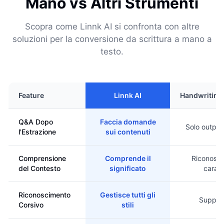
Mano vs Altri Strumenti
Scopra come Linnk AI si confronta con altre
soluzioni per la conversione da scrittura a mano a
testo.
Feature
Linnk AI
Handwritin
Q&A Dopo
Faccia domande
Solo output 
l'Estrazione
sui contenuti
Comprensione
Comprende il
Riconosc
del Contesto
significato
caratt
Riconoscimento
Gestisce tutti gli
Suppor
Corsivo
stili