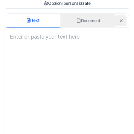
Opzioni personalizzate
Formalità
Text
Document
Neutro
Dominio/Settore
Generale
Mantieni la formattazione
Glossario o Terminologia
Istruzioni personalizzate