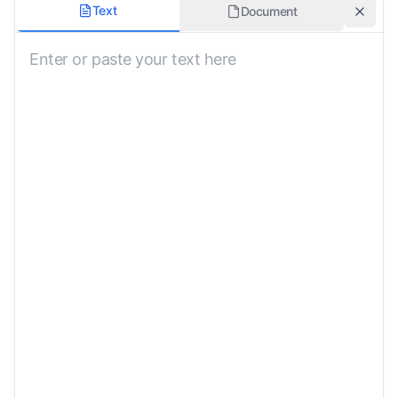
Formalità
Text
Document
Neutro
Dominio
Generale
Mantieni la formattazione
Istruzioni personalizzate