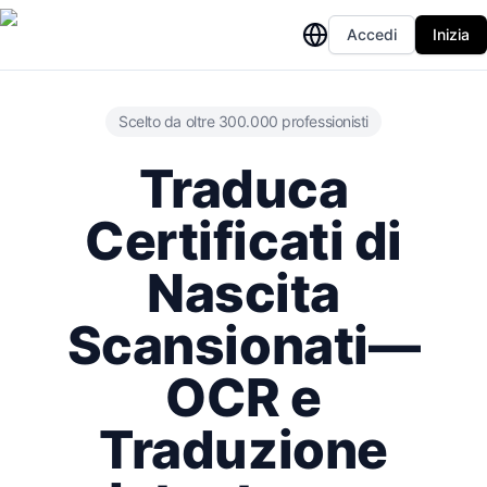
Accedi
Inizia
Scelto da oltre 300.000 professionisti
Traduca
Certificati di
Nascita
Scansionati—
OCR e
Traduzione