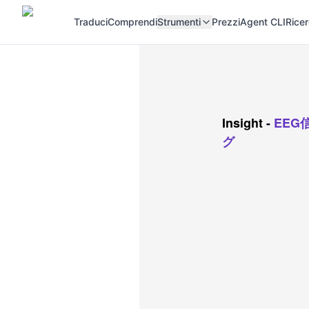
Traduci
Comprendi
Strumenti
Prezzi
Agent CLI
Rice
Insight
-
EE
グ