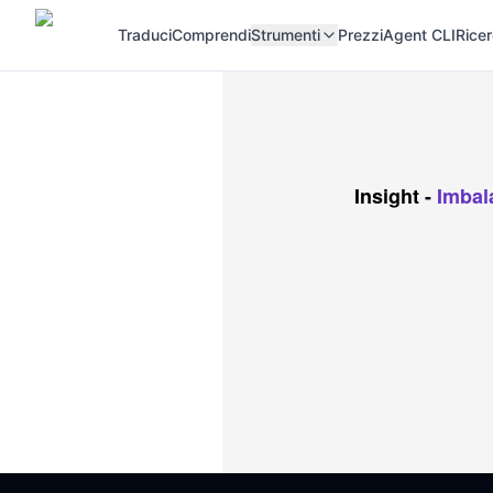
Traduci
Comprendi
Strumenti
Prezzi
Agent CLI
Rice
Insight
-
Imbal