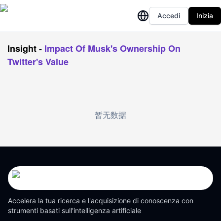
Accedi
Inizia
Insight
-
Impact Of Musk's Ownership On
Twitter's Value
暂无数据
Accelera la tua ricerca e l'acquisizione di conoscenza con
strumenti basati sull'intelligenza artificiale