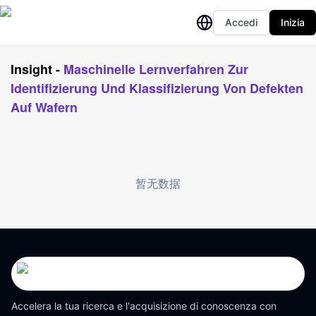
Accedi
Inizia
Insight
-
Maschinelle Lernverfahren Zur
Identifizierung Und Klassifizierung Von Defekten
Auf Wafern
暂无数据
Accelera la tua ricerca e l'acquisizione di conoscenza con