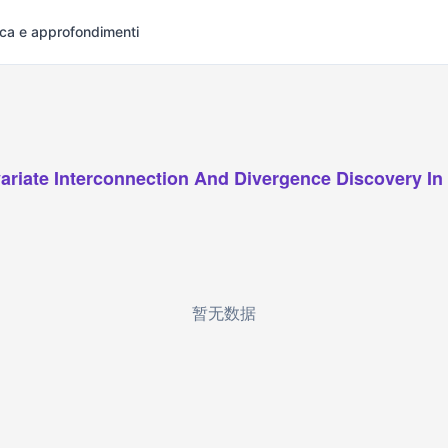
rca e approfondimenti
variate Interconnection And Divergence Discovery In
暂无数据