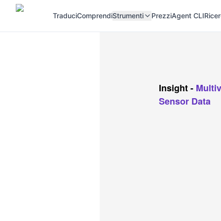
Traduci
Comprendi
Strumenti
Prezzi
Agent CLI
Rice
Insight
-
Multi
Sensor Data