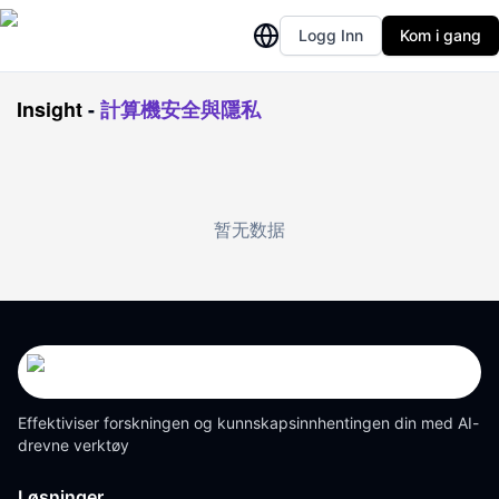
Logg Inn
Kom i gang
Insight
-
計算機安全與隱私
暂无数据
Effektiviser forskningen og kunnskapsinnhentingen din med AI-
drevne verktøy
Løsninger