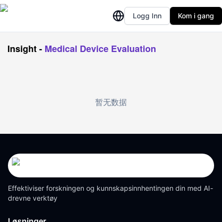
Logg Inn
Kom i gang
Insight
-
Medical Device Evaluation
暂无数据
Effektiviser forskningen og kunnskapsinnhentingen din med AI-
drevne verktøy
Løsninger