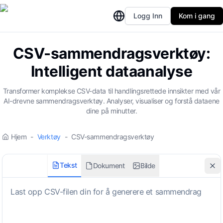
Logg Inn
Kom i gang
CSV-sammendragsverktøy:
Intelligent dataanalyse
Transformer komplekse CSV-data til handlingsrettede innsikter med vår
AI-drevne sammendragsverktøy. Analyser, visualiser og forstå dataene
dine på minutter.
Hjem
-
Verktøy
-
CSV-sammendragsverktøy
Tekst
Dokument
Bilde