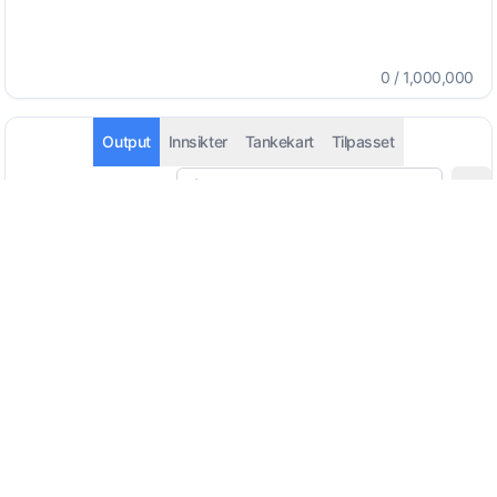
0
/
1,000,000
Output
Innsikter
Tankekart
Tilpasset
Automatisk gjenkjenning