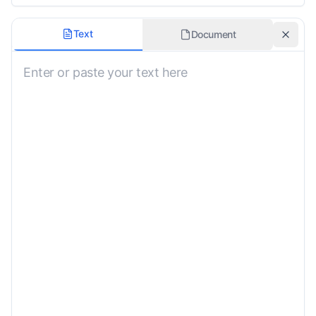
Formalitet
Text
Document
Nøytral
Domene
Generelt
Behold formatering
Tilpassede instruksjoner