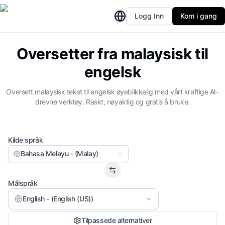
Logg Inn
Kom i gang
Oversetter fra malaysisk til
engelsk
Oversett malaysisk tekst til engelsk øyeblikkelig med vårt kraftige AI-
drevne verktøy. Raskt, nøyaktig og gratis å bruke.
Kilde språk
Bahasa Melayu - (Malay)
Målspråk
English - (English (US))
Tilpassede alternativer