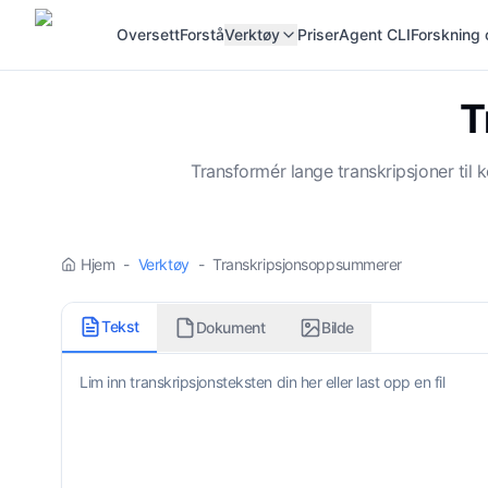
Oversett
Forstå
Verktøy
Priser
Agent CLI
Forskning 
T
Transformér lange transkripsjoner til
Hjem
-
Verktøy
-
Transkripsjonsoppsummerer
Tekst
Dokument
Bilde