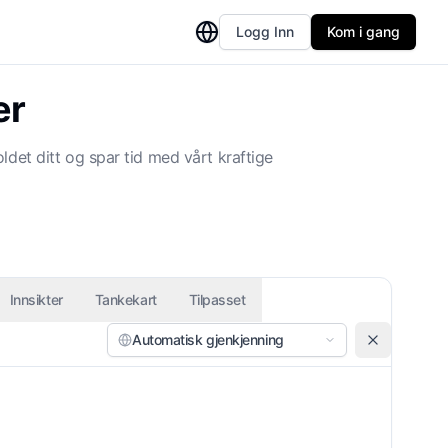
Logg Inn
Kom i gang
er
det ditt og spar tid med vårt kraftige
Innsikter
Tankekart
Tilpasset
Automatisk gjenkjenning