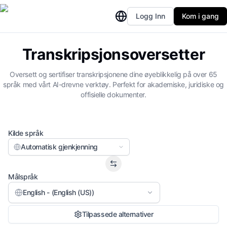
Logg Inn
Kom i gang
Transkripsjonsoversetter
Oversett og sertifiser transkripsjonene dine øyeblikkelig på over 65
språk med vårt AI-drevne verktøy. Perfekt for akademiske, juridiske og
offisielle dokumenter.
Kilde språk
Automatisk gjenkjenning
Målspråk
English - (English (US))
Tilpassede alternativer