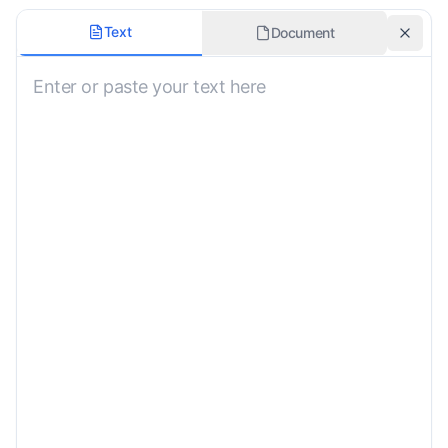
Dokumenttype
Text
Document
Oversettelsesformål
Bekreftet oversettelse
Formateringsstil
Spesielle instruksjoner