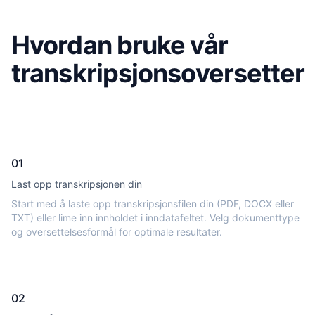
Hvordan bruke vår
transkripsjonsoversetter
01
Last opp transkripsjonen din
Start med å laste opp transkripsjonsfilen din (PDF, DOCX eller
TXT) eller lime inn innholdet i inndatafeltet. Velg dokumenttype
og oversettelsesformål for optimale resultater.
02