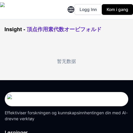
Logg Inn
Kom i gang
Insight
-
頂点作用素代数オービフォルド
暂无数据
Effektiviser forskningen og kunnskapsinnhentingen din med AI-
drevne verktøy
Løsninger