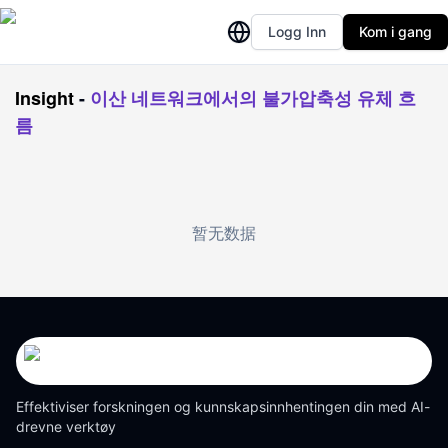
Logg Inn
Kom i gang
Insight
-
이산 네트워크에서의 불가압축성 유체 흐
름
暂无数据
Effektiviser forskningen og kunnskapsinnhentingen din med AI-
drevne verktøy