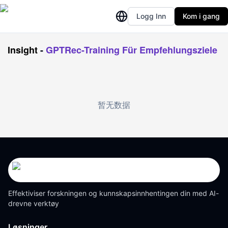
Logg Inn
Kom i gang
Insight
-
GPTRec-Training Für Empfehlungsziele
暂无数据
Effektiviser forskningen og kunnskapsinnhentingen din med AI-
drevne verktøy
Løsninger