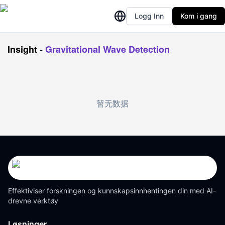
Logg Inn
Kom i gang
Insight
-
Gravitational Wave Detection
暂无数据
Effektiviser forskningen og kunnskapsinnhentingen din med AI-
drevne verktøy
Løsninger