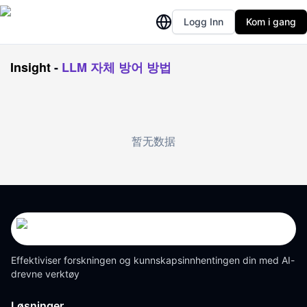
Logg Inn
Kom i gang
Insight
-
LLM 자체 방어 방법
暂无数据
Effektiviser forskningen og kunnskapsinnhentingen din med AI-
drevne verktøy
Løsninger