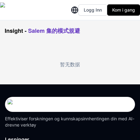
Logg Inn
Kom i gang
Insight
-
Salem 集的模式規避
暂无数据
Effektiviser forskningen og kunnskapsinnhentingen din med AI-
drevne verktøy
Løsninger