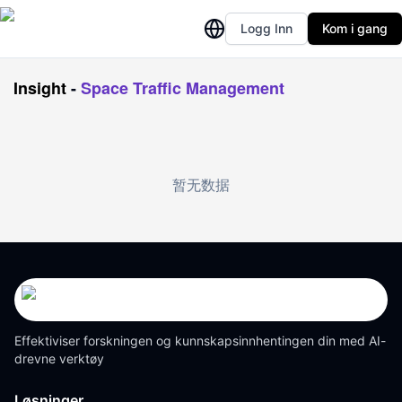
Logg Inn
Kom i gang
Insight
-
Space Traffic Management
暂无数据
Effektiviser forskningen og kunnskapsinnhentingen din med AI-
drevne verktøy
Løsninger