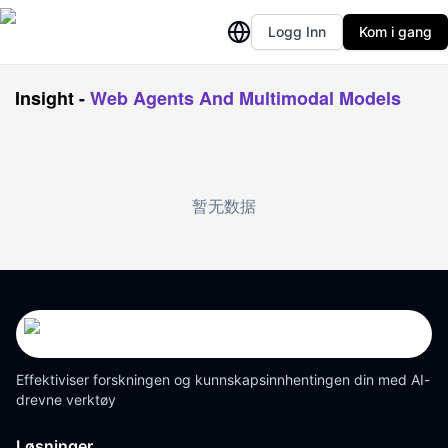
Logg Inn
Kom i gang
Insight
-
Web Agents And Multimodal Models
暂无数据
Effektiviser forskningen og kunnskapsinnhentingen din med AI-
drevne verktøy
Løsninger