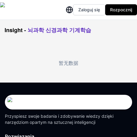
Zaloguj się
Rozpocznij
Insight
-
뇌과학 신경과학 기계학습
暂无数据
Przyspiesz swoje badania i zdobywanie wiedzy dzięki
narzędziom opartym na sztucznej inteligencji
Rozwiązania