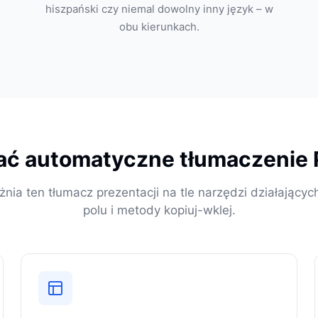
hiszpański czy niemal dowolny inny język – w
obu kierunkach.
ać automatyczne tłumaczenie P
nia ten tłumacz prezentacji na tle narzędzi działającyc
polu i metody kopiuj-wklej.