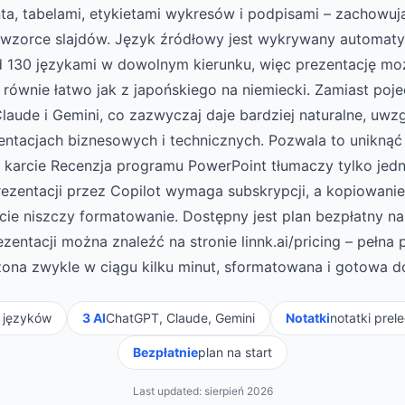
ta, tabelami, etykietami wykresów i podpisami – zachowują
i wzorce slajdów. Język źródłowy jest wykrywany automaty
d 130 językami w dowolnym kierunku, więc prezentację mo
i równie łatwo jak z japońskiego na niemiecki. Zamiast poje
laude i Gemini, co zazwyczaj daje bardziej naturalne, uwz
entacjach biznesowych i technicznych. Pozwala to unikną
arcie Recenzja programu PowerPoint tłumaczy tylko jedn
rezentacji przez Copilot wymaga subskrypcji, a kopiowani
ie niszczy formatowanie. Dostępny jest plan bezpłatny na
zentacji można znaleźć na stronie linnk.ai/pricing – pełna
ona zwykle w ciągu kilku minut, sformatowana i gotowa d
 języków
3 AI
ChatGPT, Claude, Gemini
Notatki
notatki prel
Bezpłatnie
plan na start
Last updated:
sierpień 2026