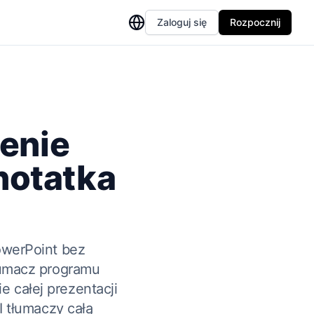
Zaloguj się
Rozpocznij
enie
 notatka
owerPoint bez
umacz programu
e całej prezentacji
I tłumaczy całą