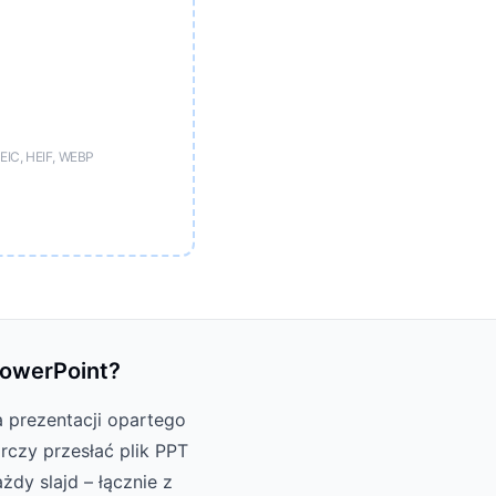
EIC, HEIF, WEBP
PowerPoint?
 prezentacji opartego
arczy przesłać plik PPT
dy slajd – łącznie z