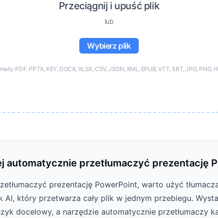
Przeciągnij i upuść plik
lub
Wybierz plik
rmaty: PDF, PPTX, KEY, DOCX, XLSX, CSV, JSON, XML, EPUB, VTT, SRT, JPG, PNG, H
iej automatycznie przetłumaczyć prezentację 
zetłumaczyć prezentację PowerPoint, warto użyć tłumacza
nk AI, który przetwarza cały plik w jednym przebiegu. Wyst
ęzyk docelowy, a narzędzie automatycznie przetłumaczy każ