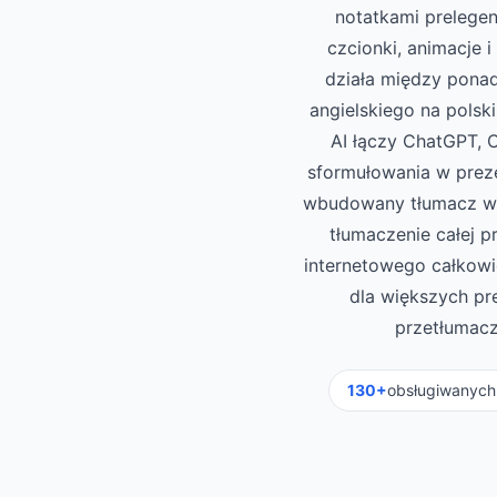
notatkami prelegen
czcionki, animacje 
działa między pona
angielskiego na polsk
AI łączy ChatGPT, C
sformułowania w prez
wbudowany tłumacz w k
tłumaczenie całej p
internetowego całkowic
dla większych pre
przetłumacz
130+
obsługiwanych