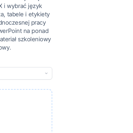
X i wybrać język
, tabele i etykiety
ednoczesnej pracy
werPoint na ponad
teriał szkoleniowy
owy.
)