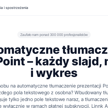
ia i spostrzeżenia
Zaufało nam ponad 300 000 profesjonalistów
omatyczne tłumacz
int – każdy slajd,
i wykres
obu na automatyczne tłumaczenie prezentacji P
ażdego pola tekstowego z osobna? Wbudowany tł
je tylko jedno pole tekstowe naraz, a tłumaczeni
wyłącznie w ramach płatnej subskrypcji. Linnk A