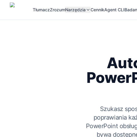
Tłumacz
Zrozum
Narzędzia
Cennik
Agent CLI
Badan
Aut
PowerPo
Szukasz spos
poprawiania k
PowerPoint obsługu
bywa dostępne 