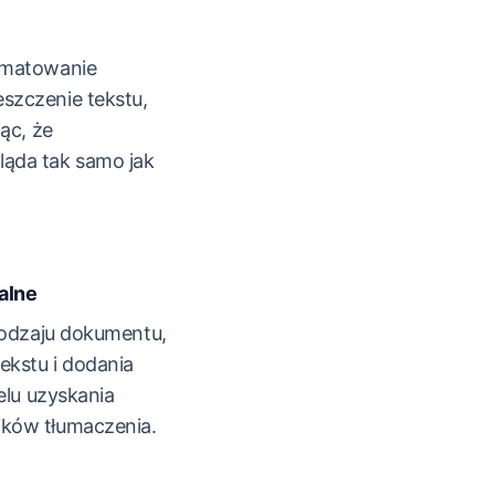
rmatowanie
szczenie tekstu,
ąc, że
ąda tak samo jak
alne
 rodzaju dokumentu,
ekstu i dodania
elu uzyskania
ków tłumaczenia.