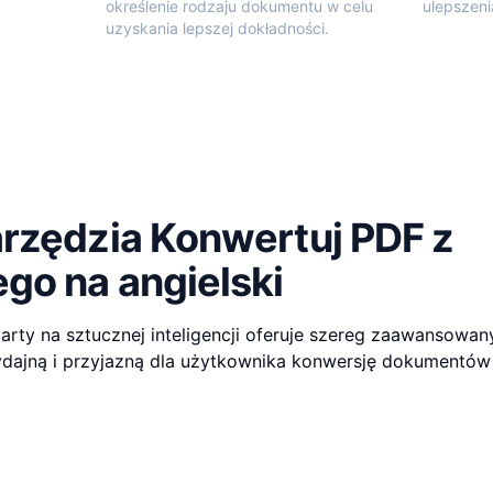
określenie rodzaju dokumentu w celu
ulepszeni
uzyskania lepszej dokładności.
arzędzia Konwertuj PDF z
go na angielski
arty na sztucznej inteligencji oferuje szereg zaawansowany
dajną i przyjazną dla użytkownika konwersję dokumentów