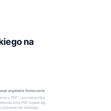
kiego na
woje angielskie tłumaczenie
Tłumacz PDF" i poczekaj kilka
zetłumaczony PDF pojawi się,
 pobrania lub dalszego