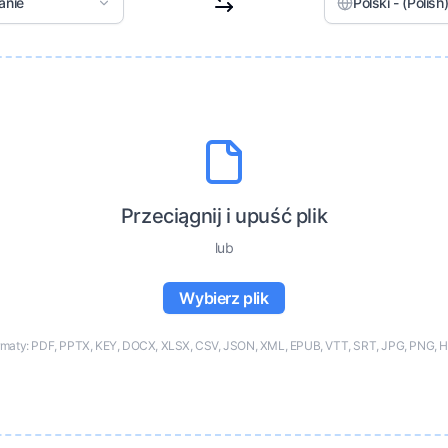
anie
Polski - (Polish
Przeciągnij i upuść plik
lub
Wybierz plik
rmaty: PDF, PPTX, KEY, DOCX, XLSX, CSV, JSON, XML, EPUB, VTT, SRT, JPG, PNG, H