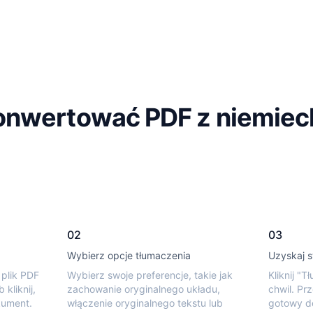
onwertować PDF z niemiec
02
03
Wybierz opcje tłumaczenia
Uzyskaj s
 plik PDF
Wybierz swoje preferencje, takie jak
Kliknij "
kliknij,
zachowanie oryginalnego układu,
chwil. Pr
kument.
włączenie oryginalnego tekstu lub
gotowy do