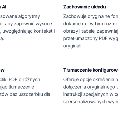
 AI
Zachowanie układu
nsowane algorytmy
Zachowuje oryginalne fo
o, aby zapewnić wysoce
dokumentu, w tym rozmie
 uwzględniając kontekst i
obrazy i tabele, zapewniaj
ą.
przetłumaczony PDF wygl
oryginał.
ów
Tłumaczenie konfigurow
pliki PDF o różnych
Oferuje opcje określenia
ając tłumaczenie
dołączenia oryginalnego t
ów bez uszczerbku dla
instrukcji specjalnych w c
spersonalizowanych wyni