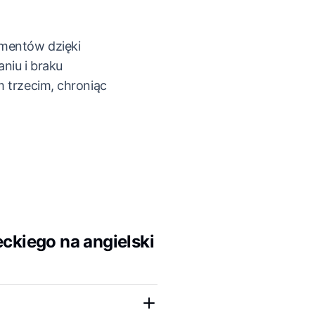
mentów dzięki
niu i braku
m trzecim, chroniąc
ckiego na angielski