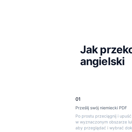
Jak przek
angielski
01
Prześlij swój niemiecki PDF
Po prostu przeciągnij i upuść
w wyznaczonym obszarze lub 
aby przeglądać i wybrać do