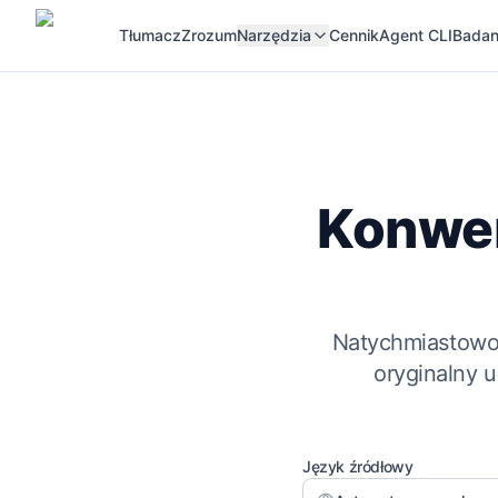
Tłumacz
Zrozum
Narzędzia
Cennik
Agent CLI
Badan
Konwer
Natychmiastowo t
oryginalny 
Język źródłowy