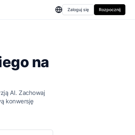
Zaloguj się
Rozpocznij
iego na
yzją AI. Zachowaj
wą konwersję